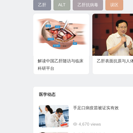
乙肝
ALT
乙肝抗病毒
误区
解读中国乙肝随访与临床
乙肝表面抗原与人
科研平台
医学动态
手足口病疫苗被证实有效
4,670 views