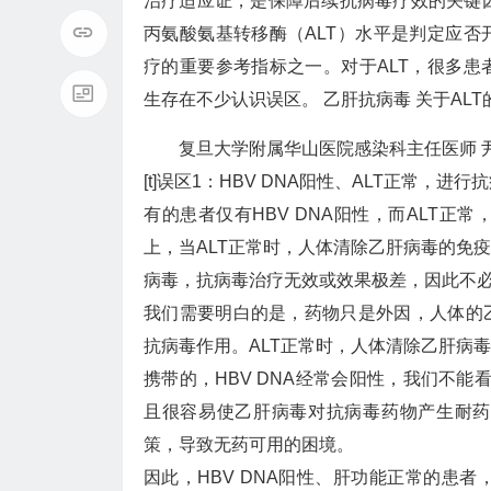
治疗适应证，是保障后续抗病毒疗效的关键
丙氨酸氨基转移酶（ALT）水平是判定应否
疗的重要参考指标之一。对于ALT，很多患
生存在不少认识误区。 乙肝抗病毒 关于ALT
复旦大学附属华山医院感染科主任医师 
[t]误区1：HBV DNA阳性、ALT正常，进行抗病
有的患者仅有HBV DNA阳性，而ALT
上，当ALT正常时，人体清除乙肝病毒的免
病毒，抗病毒治疗无效或效果极差，因此不
我们需要明白的是，药物只是外因，人体的
抗病毒作用。ALT正常时，人体清除乙肝病
携带的，HBV DNA经常会阳性，我们不能
且很容易使乙肝病毒对抗病毒药物产生耐药
策，导致无药可用的困境。
因此，HBV DNA阳性、肝功能正常的患