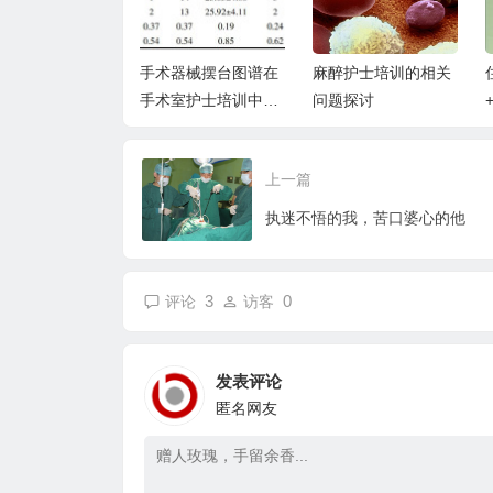
汇报形式在儿科
手术器械摆台图谱在
麻醉护士培训的相关
床思维培养模式
手术室护士培训中的
问题探讨
研究
临床应用
上一篇
执迷不悟的我，苦口婆心的他
3
0
评论
访客
发表评论
匿名网友