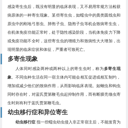
感染寄生虫后，既没有明显的临床表现，又不易用常规方法检获
病原体的一种寄生现象。某些寄生虫，如蠕虫中的粪类圆线虫和
原虫中的刚地弓形虫、肺孢子虫、隐孢子虫等机会致病寄生虫，
在机体免疫功能正常时，处于隐性感染阶段，当机体免疫力下降
或免疫功能不全时，这些寄生虫的增殖力和致病性大大增加，出
现明显的临床症状和体征，严重者可致死亡。
多寄生现象
人体同时感染两种或两种以上的寄生虫时，称为
多寄生现
象
。不同虫种生活在同一宿主体内可能会相互促进或相互制约，
增加或减少他们的致病作用，从而影响临床表现。如蛔虫和钩虫
同时存在时，对蓝氏贾第鞭毛虫起抑制作用，而有断膜壳绦虫寄
生时则有利于蓝氏贾第鞭毛虫。
幼虫移行症和异位寄生
幼虫移行症
指一些蠕虫幼虫侵入非正常宿主后，不能发育为