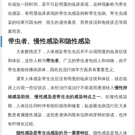
长或短一段时间，若不引起明显的临床表现，这种现象称为寄生
虫感染，有明显临床表现的寄生虫感染则称寄生虫病。寄生虫感
染的结果可因虫种、宿主的遗传素质、营养状况和免疫状态等因
素而异。
带虫者、慢性感染和隐性感染
大多数情况下，人体感染寄生虫后并不出现明显的临床症状
和体征，这些人称为
带虫者
。广义的带虫者包括人和动物，由于
带虫者能传播病原体，因此在流行病学方面具有重要意义。
通常人体感染寄生虫后没有明显的临床症状和体征，或在临
床上出现一些症状后，未经治疗或治疗不彻底而逐渐转入
慢性持
续感染阶段
。
慢性感染是寄生虫的感染特点之一
。在慢性感染
期，人体往往同时伴有组织损伤和修复，如血吸虫病流行区大多
数患者属慢性感染，这些患者体内既有虫卵肉芽肿的形成，也伴
有纤维化过程。
隐性感染是寄生虫感染的另一重要特征
。隐性感染是指人体