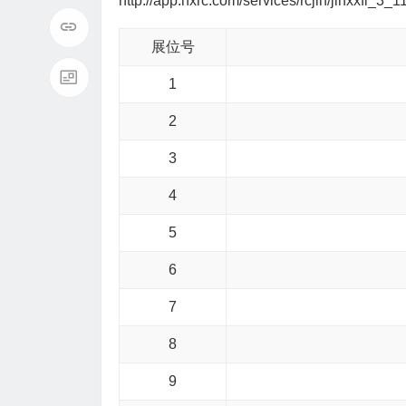
http://app.hxrc.com/services/rcjlh/jlhxxfl_3_
展位号
1
2
3
4
5
6
7
8
9