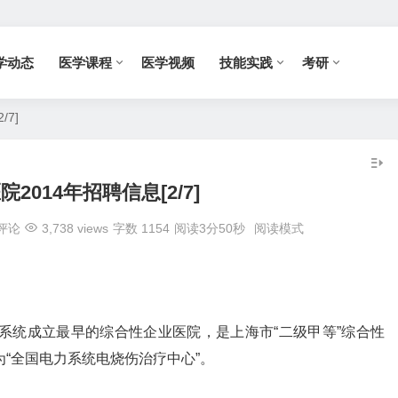
学动态
医学课程
医学视频
技能实践
考研
7]
2014年招聘信息[2/7]
评论
3,738 views
字数 1154
阅读3分50秒
阅读模式
系统成立最早的综合性企业医院，是上海市“二级甲等”综合性
为“全国电力系统电烧伤治疗中心”。