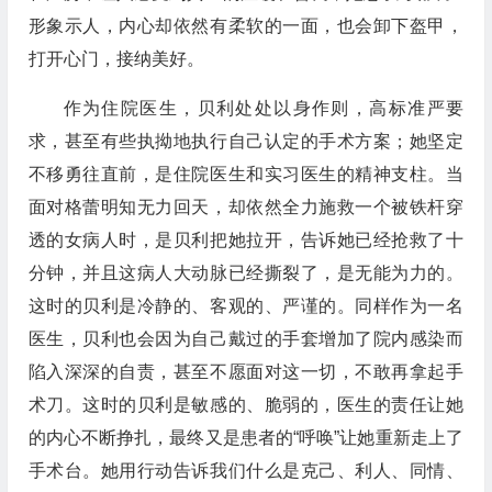
形象示人，内心却依然有柔软的一面，也会卸下盔甲，
打开心门，接纳美好。
作为住院医生，贝利处处以身作则，高标准严要
求，甚至有些执拗地执行自己认定的手术方案；她坚定
不移勇往直前，是住院医生和实习医生的精神支柱。当
面对格蕾明知无力回天，却依然全力施救一个被铁杆穿
透的女病人时，是贝利把她拉开，告诉她已经抢救了十
分钟，并且这病人大动脉已经撕裂了，是无能为力的。
这时的贝利是冷静的、客观的、严谨的。同样作为一名
医生，贝利也会因为自己戴过的手套增加了院内感染而
陷入深深的自责，甚至不愿面对这一切，不敢再拿起手
术刀。这时的贝利是敏感的、脆弱的，医生的责任让她
的内心不断挣扎，最终又是患者的“呼唤”让她重新走上了
手术台。她用行动告诉我们什么是克己、利人、同情、