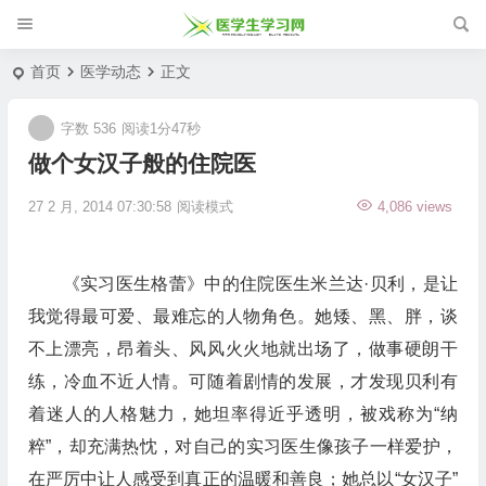
首页
医学动态
正文
字数 536
阅读1分47秒
做个女汉子般的住院医
27 2 月, 2014 07:30:58
阅读模式
4,086 views
《实习医生格蕾》中的住院医生米兰达·贝利，是让
我觉得最可爱、最难忘的人物角色。她矮、黑、胖，谈
不上漂亮，昂着头、风风火火地就出场了，做事硬朗干
练，冷血不近人情。可随着剧情的发展，才发现贝利有
着迷人的人格魅力，她坦率得近乎透明，被戏称为“纳
粹”，却充满热忱，对自己的实习医生像孩子一样爱护，
在严厉中让人感受到真正的温暖和善良；她总以“女汉子”