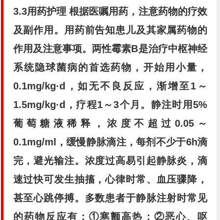
3.3用药护理
根据医嘱用药，注意药物的疗效
及副作用。用药前告知患儿及其家属药物的
作用及注意事项。两性霉素B是治疗中枢神经
系统隐球菌病的首选药物，开始用小量，
0.1mg/kg·d，如无不良反应，渐增至1～
1.5mg/kg·d，疗程1～3个月。静注时用5%
葡萄糖液稀释，浓度不超过0.05～
0.1mg/ml，缓慢静脉滴注，每剂不少于6h滴
完，避光输注。浓度过高易引起静脉炎，滴
速过快可发生抽搐，心律时常、血压骤降，
甚至心跳停搏。多数患者于静脉注射时常见
的药物反应有：①寒颤高热；②恶心、呕