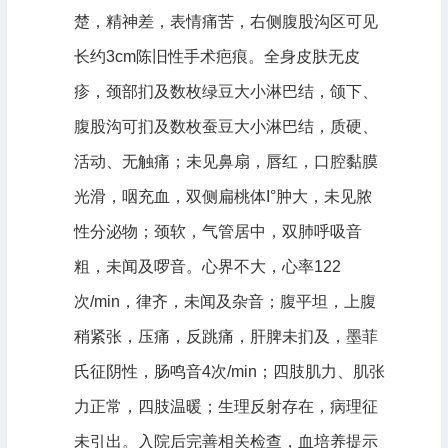
楚，精神差，表情痛苦，右侧腹股沟区可见
长约3cm陈旧性手术疤痕。全身皮肤无皮
疹，颈部扪及数枚绿豆大小淋巴结，颌下、
腹股沟可扪及数枚蚕豆大小淋巴结，质硬、
活动、无触痛；未见鼻扇，唇红，口腔黏膜
光滑，咽充血，双侧扁桃体I°肿大，未见脓
性分泌物；颈软，气管居中，双肺呼吸音
粗，未闻及啰音。心界不大，心率122
次/min，律齐，未闻及杂音；腹平坦，上腹
稍紧张，压痛，反跳痛，肝脾未扪及，墨菲
氏征阴性，肠鸣音4次/min；四肢肌力、肌张
力正常，四肢温暖；生理反射存在，病理征
未引出。入院后完善相关检查，血培养提示