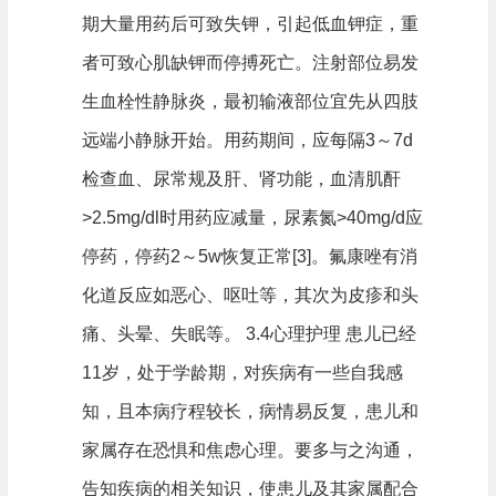
期大量用药后可致失钾，引起低血钾症，重
者可致心肌缺钾而停搏死亡。注射部位易发
生血栓性静脉炎，最初输液部位宜先从四肢
远端小静脉开始。用药期间，应每隔3～7d
检查血、尿常规及肝、肾功能，血清肌酐
>2.5mg/dl时用药应减量，尿素氮>40mg/d应
停药，停药2～5w恢复正常[3]。氟康唑有消
化道反应如恶心、呕吐等，其次为皮疹和头
痛、头晕、失眠等。 3.4心理护理 患儿已经
11岁，处于学龄期，对疾病有一些自我感
知，且本病疗程较长，病情易反复，患儿和
家属存在恐惧和焦虑心理。要多与之沟通，
告知疾病的相关知识，使患儿及其家属配合