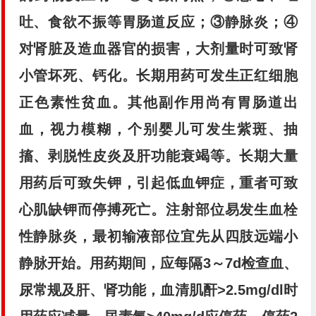
吐、食欲不振等胃肠道反应；③静脉炎；④
对肾脏及造血器官的损害，大剂量时可致肾
小管坏死、钙化。长期用药可发生正红细胞
正色素性贫血。其他副作用尚有胃肠道出
血，视力模糊，个别婴儿可发生紫斑、抽
搐、剥脱性皮炎及肝功能衰竭等。长期大量
用药后可致失钾，引起低血钾症，重者可致
心肌缺钾而停搏死亡。注射部位易发生血栓
性静脉炎，最初输液部位宜先从四肢远端小
静脉开始。用药期间，应每隔3～7d检查血、
尿常规及肝、肾功能，血清肌酐>2.5mg/dl时