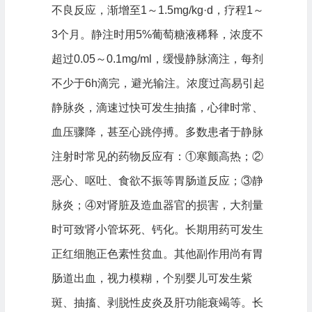
不良反应，渐增至1～1.5mg/kg·d，疗程1～
3个月。静注时用5%葡萄糖液稀释，浓度不
超过0.05～0.1mg/ml，缓慢静脉滴注，每剂
不少于6h滴完，避光输注。浓度过高易引起
静脉炎，滴速过快可发生抽搐，心律时常、
血压骤降，甚至心跳停搏。多数患者于静脉
注射时常见的药物反应有：①寒颤高热；②
恶心、呕吐、食欲不振等胃肠道反应；③静
脉炎；④对肾脏及造血器官的损害，大剂量
时可致肾小管坏死、钙化。长期用药可发生
正红细胞正色素性贫血。其他副作用尚有胃
肠道出血，视力模糊，个别婴儿可发生紫
斑、抽搐、剥脱性皮炎及肝功能衰竭等。长