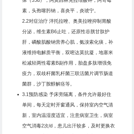
体（35d），阿莫西林克拉维酸钾，阿奇霉
素，头孢噻肟钠，喜炎平，炎琥宁。
2.2对症治疗 泮托拉唑、奥美拉唑抑制胃酸
分泌，维生素B6止吐，还原性谷胱甘肽护
肝，磷酸肌酸钠营养心肌，氨溴索化痰，补
液维持电解质平衡，双嘧达莫抗凝，地塞米
松减轻两性霉素B副作用，胎盘多肽增强免
疫力，双歧杆菌乳杆菌三联活菌片调节肠道
菌群，沙丁胺醇解痉等。
3.1预防感染 予床旁隔离，条件允许最好住
单间，每天定时开窗通风，保持室内空气清
新，室内温湿度适宜，注意病室卫生，病室
空气消毒2次/d，患儿出汗较多，及时更换衣