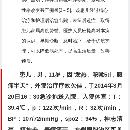
治疗成功，往往遗留视神经萎缩、脑积水、
性格改变甚至痴呆[3～5]。该患儿经过精心
治疗和护理后治愈出院，未留后遗症，取得
患儿家属高度赞誉。医护人员应提高对本病
的认识，早期诊断，及时治疗，给予优质护
理，可以降低病死率，提高生活质量，改善
预后.
患儿，男，11岁，因"发热、咳嗽5d，腹
痛半天"，外院治疗疗效欠佳，于2014年3月
20日16：30急诊抱送入院。入院体查：T：
39.4℃，p：122次/min，R：32次/min，
BP：107/72mmHg，spo2：94%，神志清
楚，精神差，表情痛苦，右侧腹股沟区可见