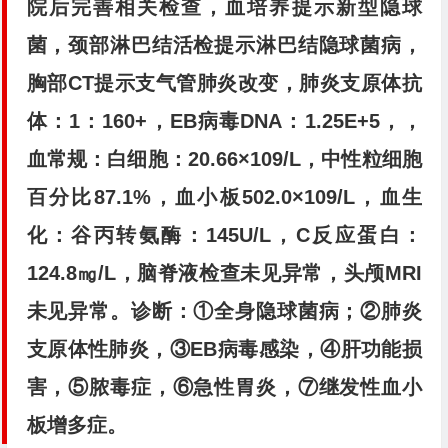
院后完善相关检查，血培养提示新型隐球
菌，颈部淋巴结活检提示淋巴结隐球菌病，
胸部CT提示支气管肺炎改变，肺炎支原体抗
体：1：160+，EB病毒DNA：1.25E+5，，
血常规：白细胞：20.66×109/L，中性粒细胞
百分比87.1%，血小板502.0×109/L，血生
化：谷丙转氨酶：145U/L，C反应蛋白：
124.8㎎/L，脑脊液检查未见异常，头颅MRI
未见异常。诊断：①全身隐球菌病；②肺炎
支原体性肺炎，③EB病毒感染，④肝功能损
害，⑤脓毒症，⑥急性胃炎，⑦继发性血小
板增多症。