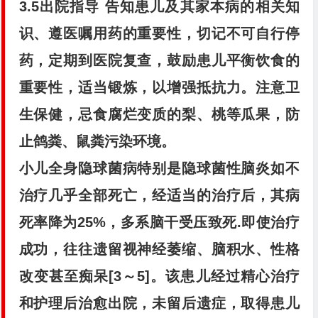
3.5出院指导
告知患儿及其家本病的相关知
识、遵医嘱用药的重要性，切记不可自行停
药，定期到医院复查，鼓励患儿平衡饮食的
重要性，适当锻炼，以增强抵抗力。注意卫
生保健，忌食腐烂变质的梨、桃等瓜果，防
止鸽粪、鼠粪污染环境。
小儿全身隐球菌病特别是隐球菌性脑炎如不
治疗几乎全部死亡，经适当的治疗后，其病
死率降为25%，多系脑干受压致死.即使治疗
成功，往往遗留视神经萎缩、脑积水、性格
改变甚至痴呆[3～5]。该患儿经过精心治疗
和护理后治愈出院，未留后遗症，取得患儿