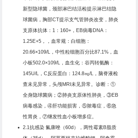
新型隐球菌，颈部淋巴结活检提示淋巴结隐
球菌病，胸部CT提示支气管肺炎改变，肺炎
支原体抗体：1：160+，EB病毒DNA：
1.25E+5，，血常规：白细胞：
20.66×109/L，中性粒细胞百分比87.1%，血
小板502.0×109/L，血生化：谷丙转氨酶：
145U/L，C反应蛋白：124.8㎎/L，脑脊液检
查未见异常，头颅MRI未见异常。诊断：①
全身隐球菌病；②肺炎支原体性肺炎，③EB
病毒感染，④肝功能损害，⑤脓毒症，⑥急
性胃炎，⑦继发性血小板增多症。
2.1抗感染 氟康唑（60d），两性霉素B脂质