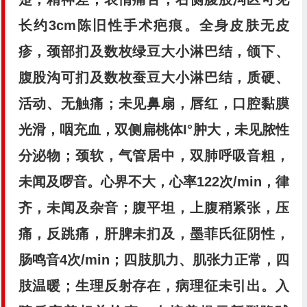
长约3cm陈旧性手术疤痕。全身皮肤无皮
疹，颈部扪及数枚绿豆大小淋巴结，颌下、
腹股沟可扪及数枚蚕豆大小淋巴结，质硬、
活动、无触痛；未见鼻扇，唇红，口腔黏膜
光滑，咽充血，双侧扁桃体I°肿大，未见脓性
分泌物；颈软，气管居中，双肺呼吸音粗，
未闻及啰音。心界不大，心率122次/min，律
齐，未闻及杂音；腹平坦，上腹稍紧张，压
痛，反跳痛，肝脾未扪及，墨菲氏征阴性，
肠鸣音4次/min；四肢肌力、肌张力正常，四
肢温暖；生理反射存在，病理征未引出。入