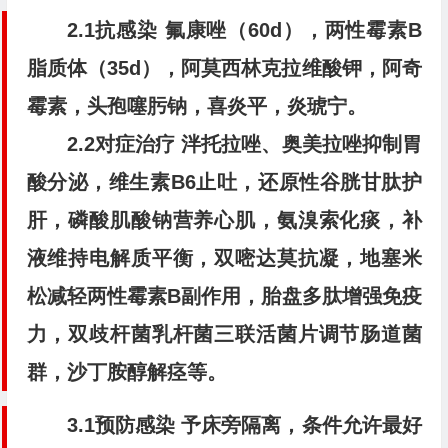
2.1抗感染
氟康唑（60d），两性霉素B
脂质体（35d），阿莫西林克拉维酸钾，阿奇
霉素，头孢噻肟钠，喜炎平，炎琥宁。
2.2对症治疗
泮托拉唑、奥美拉唑抑制胃
酸分泌，维生素B6止吐，还原性谷胱甘肽护
肝，磷酸肌酸钠营养心肌，氨溴索化痰，补
液维持电解质平衡，双嘧达莫抗凝，地塞米
松减轻两性霉素B副作用，胎盘多肽增强免疫
力，双歧杆菌乳杆菌三联活菌片调节肠道菌
群，沙丁胺醇解痉等。
3.1预防感染
予床旁隔离，条件允许最好