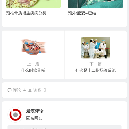
颈椎骨质增生疾病分类
颈外侧深淋巴结
上一篇
下一篇
什么叫软骨板
什么是十二指肠液反流
4
0
评论
访客
发表评论
匿名网友