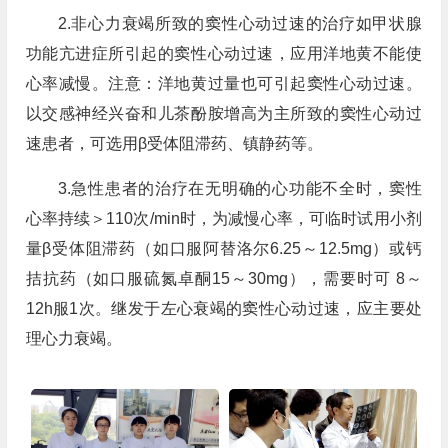
2.非心力衰竭所致的窦性心动过速的治疗如甲状腺
功能亢进症所引起的窦性心动过速，应用洋地黄不能使
心率减慢。注意：洋地黄过量也可引起窦性心动过速。
以交感神经兴奋和儿茶酚胺增高为主所致的窦性心动过
速患者，可选用β受体阻滞药、镇静药等。
3.急性患者的治疗在无明确的心功能不全时，窦性
心率持续＞110次/min时，为减慢心率，可临时试用小剂
量β受体阻滞药（如口服阿替洛尔6.25～12.5mg）或钙
拮抗药（如口服硫氮卓酮15～30mg），需要时可 8～
12h服1次。继发于左心衰竭的窦性心动过速，应主要处
理心力衰竭。