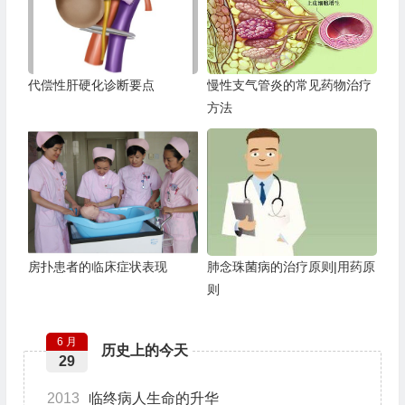
代偿性肝硬化诊断要点
慢性支气管炎的常见药物治疗
方法
房扑患者的临床症状表现
肺念珠菌病的治疗原则|用药原
则
6 月
历史上的今天
29
2013
临终病人生命的升华