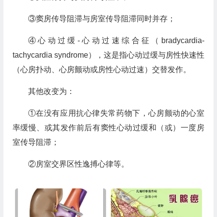
③窦房传导阻滞与房室传导阻滞同时并存；
④心动过缓-心动过速综合征（bradycardia-
tachycardia syndrome），这是指心动过缓与房性快速性
（心房扑动、心房颤动或房性心动过速）交替发作。
其他改变为：
①在没有应用抗心律失常药物下，心房颤动的心室
率缓慢、或其发作前后有窦性心动过缓和（或）一度房
室传导阻滞；
②房室交界区性逸搏心律等。