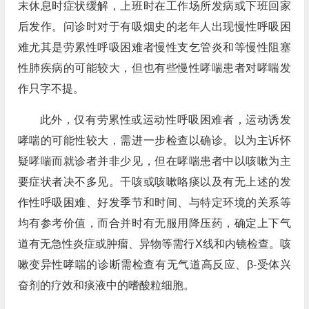
末休息时症状缓解，上班时在工作场所发病或下班回家
后发作。问诊时对于有吸烟史的老年人出现慢性呼吸困
难尤其是劳累性呼吸困难者慢性支乞管炎和等慢性阻塞
性肺疾病的可能较大，但也有些慢性哮喘患者对哮喘发
作只字不提。
此外，仅有劳累性或运动性呼吸困难者，运动诱发
哮喘的可能性较大，需进一步检查以确诊。以为主诉怀
疑哮喘而就诊者并非少见，但在哮喘患者中以咳嗽为主
要症状者决不多见。干咳或咳嗽咯痰以及有无上述的发
作性呼吸困难、好发季节和时间、与特定环境的关系等
均有参考价值，而合并时有无服用降压药，确定上下气
道有无急性炎症或肿瘤、异物等需行X线和内镜检查。咳
嗽变异性哮喘的诊断需检查有无气道高反应、β-受体兴
奋剂的疗效和痰液中的嗜酸粒细胞。