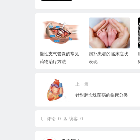
性肝硬化诊断要
慢性支气管炎的常见
房扑患者的临床症状
药物治疗方法
表现
上一篇
针对肺念珠菌病的临床分类
0
0
评论
访客