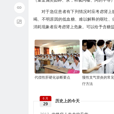
（重金属类如砷、汞，和氯丙嗪、阿的平等
对于急症患者有下列情况时应考虑肾上
竭、不明原因的低血糖、难以解释的呕吐、
消耗现象者应考虑肾上危象。可以给予含糖
代偿性肝硬化诊断要点
慢性支气管炎的常
疗方法
6 月
历史上的今天
29