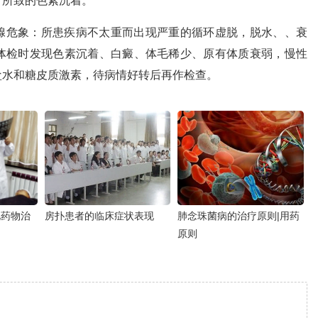
）所致的色素沉着。
腺危象：所患疾病不太重而出现严重的循环虚脱，脱水、、衰
体检时发现色素沉着、白癜、体毛稀少、原有体质衰弱，慢性
盐水和糖皮质激素，待病情好转后再作检查。
见药物治
房扑患者的临床症状表现
肺念珠菌病的治疗原则|用药
原则