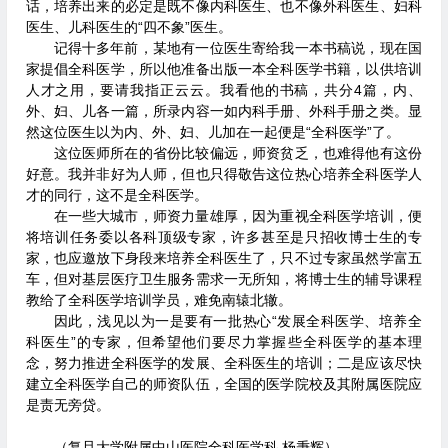
话，培养出来的必定是既不像内科医生、也不像外科医生、妇科
医生、儿科医生的“四不象”医生。
记得十多年前，某地有一位医生寄给我一本书稿说，现在国
家提倡全科医学，所以他准备出版一本全科医学书籍，以供培训
人才之用，要请我指正云云。我看他的书稿，共分4篇，内、
外、妇、儿各一篇，所录内容一如内科手册、外科手册之类。显
然这位医生以为内、外、妇、儿加在一起便是“全科医学”了。
这位医师所在的省份比较偏远，师资贫乏，也难得他有这份
好意。我并非好为人师，但也只得敬告这位热心培养全科医学人
才的同行，这不是全科医学。
在一些大城市，师资力量雄厚，因为重视全科医学培训，便
将培训任务委以各科顶级专家，许多甚至是只招收博士生的专
家，也应邀放下身段来培养全科医生了，只不过专家虽然学富五
车，但对基层医疗卫生服务需求一无所知，将博士生的辅导课程
教给了全科医学培训学员，难免南辕北辙。
因此，浅见以为一是要有一批热心“发展全科医学、培养全
科医生”的专家，但希望他们要尽力掌握些全科医学的基本理
念，努力推进全科医学的发展、全科医生的培训；二是应该尽快
建立全科医学自己的师资队伍，全国的医学院校及其附属医院应
是责无旁贷。
（复旦大学附属中山医院全科医学科 杨秉辉）