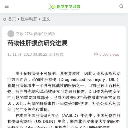
首页
医学动态
正文
字数 2784
阅读9分16秒
药物性肝损伤研究进展
15 11 月, 2013 08:30:22
阅读模式
5,395 views
由于多数病例不可预测、具有异质性，因此无论从诊断和治
疗方面而言，药物性肝损伤（Drug-induced liver injury，DILI）
都是肝病领域中一个具有挑战性的疾病之一。目前已有上百种药
物、营养补充剂和草药被证实可导致肝损伤。DILI作为药物安全
性问题的重要组成部分，已成为过去50年药物撤市的最常见原
因，因此，药物的肝脏毒性正日益受到医学界、社会公众和药监
部门的广泛关注和重视。
在本届美国肝病研究学会（AASLD）年会中，美国药物性肝
损伤研究网络（US-DILIN）主席，来自北卡罗来纳大学的保罗·
沃特金斯（Paul Watkins）教授专门介绍了DILI的研究进展。