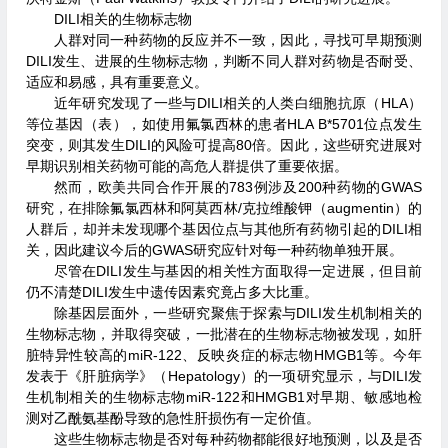
DILI相关的生物标志物
人群对同一种药物的反应并不一致，因此，寻找可早期预测
DILI发生、进展的生物标志物，判断不同人群对药物是否耐受、
适应和易感，具有重要意义。
近年研究发现了一些与DILI相关的人类白细胞抗原（HLA）
等位基因（表），如使用氟氯西林的患者HLA B*5701位点发生
突变，则其发生DILI的风险可提高80倍。因此，这些研究进展对
早期识别相关药物可能的高危人群提供了重要依据。
然而，欧美共同合作开展的783例涉及200种药物的GWAS
研究，在排除氟氯西林和阿莫西林/克拉维酸钾（augmentin）的
人群后，却并未发现哪个基因位点与其他所有药物引起的DILI相
关，因此建议今后的GWAS研究应针对每一种药物单独开展。
尽管在DILI发生与基因的相关性方面取得一定进展，但目前
仍不清楚DILI发生中遗传因素究竟占多大比重。
除基因层面外，一些研究聚焦于探索与DILI发生机制相关的
生物标志物，并取得突破，一批潜在的生物标志物被发现，如肝
脏特异性较高的miR-122、反映炎症的标志物HMGB1等。今年
发表于《肝脏病学》（Hepatology）的一项研究显示，与DILI发
生机制相关的生物标志物miR-122和HMGB1对早期、敏感地检
测对乙酰氨基酚导致的急性肝损伤有一定价值。
这些生物标志物是否对每种药物都能很好地预测，以及是否