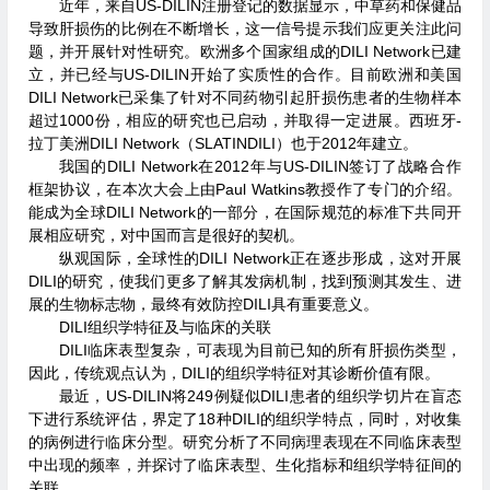
近年，来自US-DILIN注册登记的数据显示，中草药和保健品
导致肝损伤的比例在不断增长，这一信号提示我们应更关注此问
题，并开展针对性研究。欧洲多个国家组成的DILI Network已建
立，并已经与US-DILIN开始了实质性的合作。目前欧洲和美国
DILI Network已采集了针对不同药物引起肝损伤患者的生物样本
超过1000份，相应的研究也已启动，并取得一定进展。西班牙-
拉丁美洲DILI Network（SLATINDILI）也于2012年建立。
我国的DILI Network在2012年与US-DILIN签订了战略合作
框架协议，在本次大会上由Paul Watkins教授作了专门的介绍。
能成为全球DILI Network的一部分，在国际规范的标准下共同开
展相应研究，对中国而言是很好的契机。
纵观国际，全球性的DILI Network正在逐步形成，这对开展
DILI的研究，使我们更多了解其发病机制，找到预测其发生、进
展的生物标志物，最终有效防控DILI具有重要意义。
DILI组织学特征及与临床的关联
DILI临床表型复杂，可表现为目前已知的所有肝损伤类型，
因此，传统观点认为，DILI的组织学特征对其诊断价值有限。
最近，US-DILIN将249例疑似DILI患者的组织学切片在盲态
下进行系统评估，界定了18种DILI的组织学特点，同时，对收集
的病例进行临床分型。研究分析了不同病理表现在不同临床表型
中出现的频率，并探讨了临床表型、生化指标和组织学特征间的
关联。