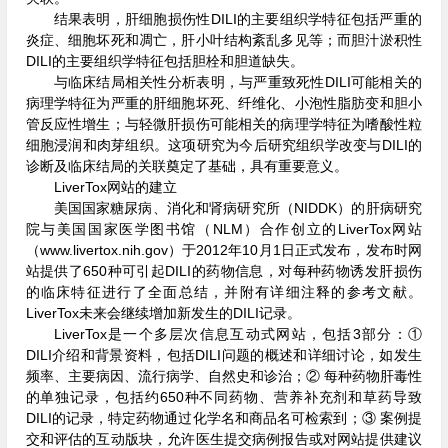
结果表明，肝细胞损伤性DILI的主要组织学特征包括严重的
炎症、细胞坏死和凋亡，肝小叶结构紊乱多见等；而胆汁淤积性
DILI的主要组织学特征包括胆栓和胆道缺失。
与临床结局相关性分析表明，与严重致死性DILI可能相关的
病理学特征为严重的肝细胞坏死、纤维化、小泡性脂肪变和胆小
管反应性增生；与轻微肝损伤可能相关的病理学特征为嗜酸性粒
细胞浸润和肉芽组织。这项研究为今后研究组织学改变与DILI的
诊断及临床结局的关联奠定了基础，具有重要意义。
LiverTox网站的建立
美国国家糖尿病、消化和肾病研究所（NIDDK）的肝病研究
院与美国国家医学图书馆（NLM）合作创立的LiverTox网站
（www.livertox.nih.gov）于2012年10月1日正式发布，发布时网
站提供了650种可引起DILI的药物信息，对每种药物诱发肝损伤
的临床特征进行了全面总结，并附有详细注释的参考文献。
LiverTox未来会继续增加新发生的DILI记录。
LiverTox是一个多层次信息互动式网站，包括3部分：①
DILI介绍和背景资料，包括DILI问题的概述和详细讨论，如发生
频率、主要病因、流行病学、自然史和诊治；② 每种药物肝毒性
的单独记录，包括约650种不同药物、营养补充剂和草药导致
DILI的记录，特定药物通过化学名和商品名可检索到；③ 案例提
交和评估的互动版块，允许医生提交病例报告或对网站提供建议