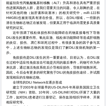
能鉴别良性丙氨酸氨基转移酶（ALT）升高和潜在具有严重肝损
伤进展风险的人群，是我们需要关注的问题。令人鼓舞的是，在
针对其他药物（如肝素和呋塞米）的相关研究中，miR-122和
HMGB1也被发现具有潜在价值。所以，在DILI领域，一些新的
潜在生物标志物正在被发现，但要真正用于临床尚需更多高质量
研究的证实。
近年强调了线粒体损伤和功能障碍在药物直接毒性下导致
DILI发生的重要作用。氧化应激、线粒体功能障碍等造成肝细胞
的炎症、损伤、凋亡和坏死过程中，有很多复杂的因子参与其
中，上述生物标志物的发现仅是我们了解DILI发病机制的第一
步。
免疫损伤是DILI发生的另一重要途径。目前认为，在DILI发
生过程中适应性免疫攻击可能是共同的最后事件，药物可作为外
来抗原，通过激活免疫系统后介导相应损伤，导致肝细胞坏死。
因此，今后会有更多的研究聚焦于DILI的免疫损伤途径，并试图
发现相应的生物标志物。
全球性的DILI Network在逐步形成
建立于2003年全球最早的US-DILIN今年再获美国国立卫生
研究院（NIH）资助。10年间，US-DILIN针对DILI开展了大量的
工作，如对DILI患者进行注册登记、保存血清/组织学样本、开展
相应研究等。