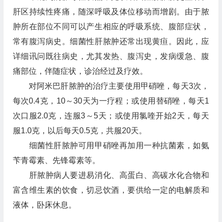
肝区持续性疼痛，随深呼吸及体位移动而增剧。由于脓
肿所在部位不同可以产生相应的呼吸系统、腹部症状，
常有腹泻病史。细菌性肝脓肿还常出现黄疸。因此，应
详细讯问既往病史，尤其发热、腹泻史，发病缓急、腹
痛部位，伴随症状，诊治经过及疗效。
对阿米巴肝脓肿的治疗主要使用甲硝唑，每天3次，
每次0.4克，10～30天为一疗程；或使用替硝唑，每天1
次口服2.0克，连服3～5天；或使用氯喹开始2天，每天
服1.0克，以后每天0.5克，共服20天。
细菌性肝脓肿可用甲硝唑再加用一种抗菌素，如氨
苄青霉素、先锋霉素等。
肝脓肿病人要进易消化、高蛋白、高碳水化合物和
富含维生素的饮食，切忌饮酒，要供给一定的电解质和
液体，卧床休息。