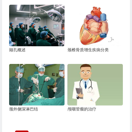
颏孔概述
颈椎骨质增生疾病分类
颈外侧深淋巴结
颅咽管瘤的治疗