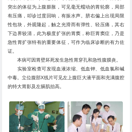
突出的体征为上腹膨胀，可见毫无蠕动的胃轮廓，局部
有压痛，叩诊过度回响，有振水声。脐右偏上出现局限
性包块，外观隆起，触之光滑而有弹性、轻压痛，其右
下边界较清，此为极度扩张的胃窦，称巨胃窦症，乃是
急性胃扩张特有的重要体征，可作为临床诊断的有力佐
证。
本病可因胃壁坏死发生急性胃穿孔和急性腹膜炎。
实验室检查可发现血液浓缩、低血钾、低血氯和碱
中毒。立位腹部X线片可见左上腹巨大液平面和充满腹腔
的特大胃影及左膈肌抬高。