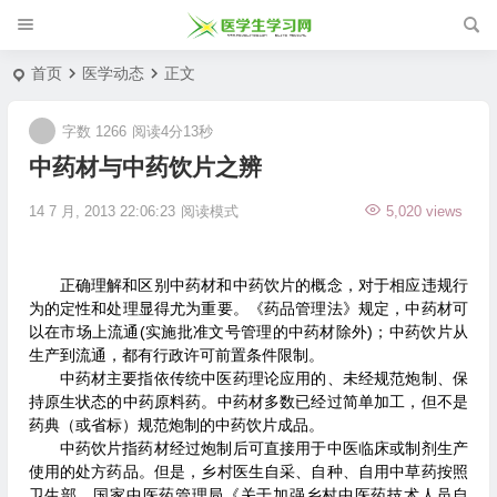
首页
医学动态
正文
字数 1266
阅读4分13秒
中药材与中药饮片之辨
14 7 月, 2013 22:06:23
阅读模式
5,020 views
正确理解和区别中药材和中药饮片的概念，对于相应违规行
为的定性和处理显得尤为重要。《药品管理法》规定，中药材可
以在市场上流通(实施批准文号管理的中药材除外)；中药饮片从
生产到流通，都有行政许可前置条件限制。
中药材主要指依传统中医药理论应用的、未经规范炮制、保
持原生状态的中药原料药。中药材多数已经过简单加工，但不是
药典（或省标）规范炮制的中药饮片成品。
中药饮片指药材经过炮制后可直接用于中医临床或制剂生产
使用的处方药品。但是，乡村医生自采、自种、自用中草药按照
卫生部、国家中医药管理局《关于加强乡村中医药技术人员自