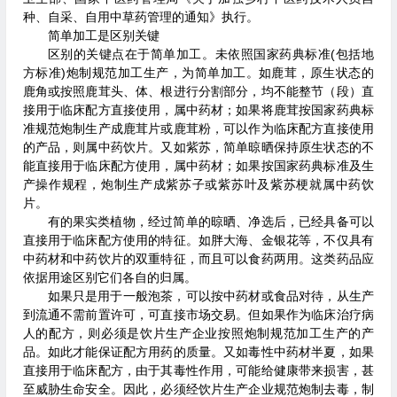
种、自采、自用中草药管理的通知》执行。
简单加工是区别关键
区别的关键点在于简单加工。未依照国家药典标准(包括地
方标准)炮制规范加工生产，为简单加工。如鹿茸，原生状态的
鹿角或按照鹿茸头、体、根进行分割部分，均不能整节（段）直
接用于临床配方直接使用，属中药材；如果将鹿茸按国家药典标
准规范炮制生产成鹿茸片或鹿茸粉，可以作为临床配方直接使用
的产品，则属中药饮片。又如紫苏，简单晾晒保持原生状态的不
能直接用于临床配方使用，属中药材；如果按国家药典标准及生
产操作规程，炮制生产成紫苏子或紫苏叶及紫苏梗就属中药饮
片。
有的果实类植物，经过简单的晾晒、净选后，已经具备可以
直接用于临床配方使用的特征。如胖大海、金银花等，不仅具有
中药材和中药饮片的双重特征，而且可以食药两用。这类药品应
依据用途区别它们各自的归属。
如果只是用于一般泡茶，可以按中药材或食品对待，从生产
到流通不需前置许可，可直接市场交易。但如果作为临床治疗病
人的配方，则必须是饮片生产企业按照炮制规范加工生产的产
品。如此才能保证配方用药的质量。又如毒性中药材半夏，如果
直接用于临床配方，由于其毒性作用，可能给健康带来损害，甚
至威胁生命安全。因此，必须经饮片生产企业规范炮制去毒，制