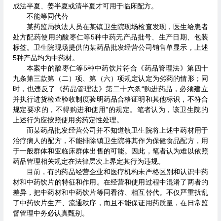
成法半夏、姜半夏或清半夏才可用于临床配方。
不能等同代替
某药监局执法人员在某镇卫生院现场检查发现，医生给患者
处方配药使用的酸枣仁等5种中药无产品批号、生产日期、包装
标签。卫生院现场提供的某药品批发经营公司销售单显示，上述
5种产品均为中药材。
本案中的酸枣仁等5种中药饮片符合《药品管理法》第四十
九条第三款第（二）项、第（六）项规定认定为劣药的情形；同
时，也违反了《药品管理法》第二十六条“购进药品，必须建立
并执行进货检查验收制度验明药品合格证明和其他标识，不符合
规定要求的，不得购进和使用”的规定。笔者认为，该卫生院的
上述行为应按照使用劣药定性处理。
而某药品批发经营公司并不知道镇卫生院将上述中药材用于
治疗病人的配方，不能排除镇卫生院将其作为保健食品配方，用
于一般群体和亚临床群体出售的可能。因此，笔者认为难以依照
药品管理相关规定在法律层次上界定其行为违规。
目前，有的药品经营企业和医疗机构未严格区别和认识中药
材和中药饮片的特征和作用。在经营和使用过程中混淆了两者的
差异，把中药材和中药饮片等同看待、相互替代。不仅严重扰乱
了中药饮片生产、流通秩序，而且不能保证用药质量，在日常监
督管理中务必认真甄别。