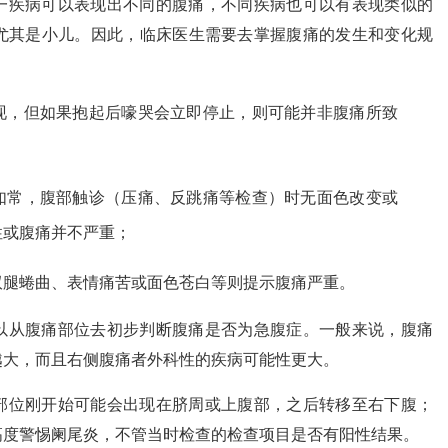
一疾病可以表现出不同的腹痛，不同疾病也可以有表现类似的
尤其是小儿。因此，临床医生需要去掌握腹痛的发生和变化规
现，但如果抱起后嚎哭会立即停止，则可能并非腹痛所致
如常，腹部触诊（压痛、反跳痛等检查）时无面色改变或
性或腹痛并不严重；
双腿蜷曲、表情痛苦或面色苍白等则提示腹痛严重。
以从腹痛部位去初步判断腹痛是否为急腹症。一般来说，腹痛
越大，而且右侧腹痛者外科性的疾病可能性更大。
部位刚开始可能会出现在脐周或上腹部，之后转移至右下腹；
高度警惕阑尾炎，不管当时检查的检查项目是否有阳性结果。