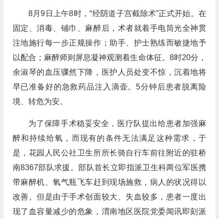
8月9日上午8时，“经阴道子宫截除术”正式开始。在
固定、消毒、铺巾、麻醉后，术者就着手电筒光全神贯
注地施行每一步正规操作；助手、护士熟练而敏捷地予
以配合；麻醉师则屏息凝神观测着生命体征。8时20分，
余淑琴的血压骤然下降，医护人员处变不惊，沉着地将
早已准备好的急救药品注入滴壶。5分钟后患者脱离险
境、转危为安。
为了保障手术稳妥安全，医疗队提出给患者加强麻
醉和持续给氧，而现有的条件无法满足这种需求，于
是，花园人民公社卫生所所长骑自行车前往附近的驻桥
南8367部队求援。部队首长立即指派卫生科两位军医携
带麻醉机、氧气瓶飞车赶到现场施救，病人的状况得以
改善。但是由于手术创面较大、失血较多，患者一度出
现了血容量减少的危象，渭南地区医院党委闻讯即刻派