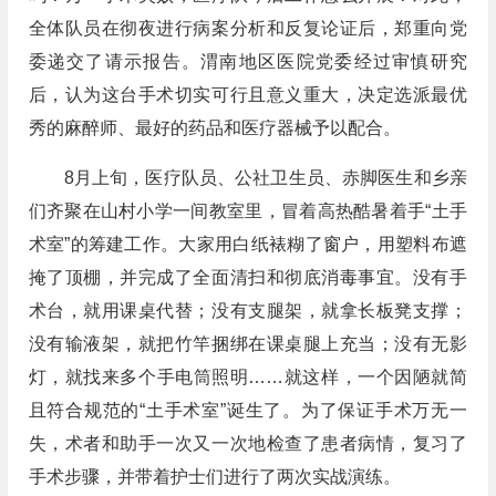
全体队员在彻夜进行病案分析和反复论证后，郑重向党
委递交了请示报告。渭南地区医院党委经过审慎研究
后，认为这台手术切实可行且意义重大，决定选派最优
秀的麻醉师、最好的药品和医疗器械予以配合。
8月上旬，医疗队员、公社卫生员、赤脚医生和乡亲
们齐聚在山村小学一间教室里，冒着高热酷暑着手“土手
术室”的筹建工作。大家用白纸裱糊了窗户，用塑料布遮
掩了顶棚，并完成了全面清扫和彻底消毒事宜。没有手
术台，就用课桌代替；没有支腿架，就拿长板凳支撑；
没有输液架，就把竹竿捆绑在课桌腿上充当；没有无影
灯，就找来多个手电筒照明……就这样，一个因陋就简
且符合规范的“土手术室”诞生了。为了保证手术万无一
失，术者和助手一次又一次地检查了患者病情，复习了
手术步骤，并带着护士们进行了两次实战演练。