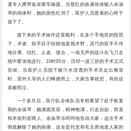
遣专人携带血友驱车驰援。当殷红的血液徐徐输入余淑
琴的病体时，她的面色红润了，医护人员悬着的心终于
放下了。
接下来的手术操作还算顺利，在多个手电筒的投照
下，术者、助手目不转睛地直视术野，灵巧的双手不停
地分离、结扎、止血、缝合，一场无声的战斗在飞刀走
线中紧张地进行。10时05分，历经一波三折的手术正式
告竣。当医护人员脱下被汗水浸透的手术衣走出教室
时，室外久等的人们蜂拥而上，大家击掌祝贺，有的还
喜极而泣。
一个多月后，医疗队全体队员专程看望了处于恢复
期的余淑琴，她满面笑容，精神饱满，行走自如，简直
和术前判若两人。余淑琴乐呵呵地告诉大家：这次手术
彻底解除了她的病痛，这全是托党和毛主席他老人家的