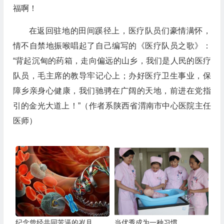
福啊！
在返回驻地的田间蹊径上，医疗队员们豪情满怀，
情不自禁地振喉唱起了自己编写的《医疗队员之歌》：
“背起沉甸的药箱，走向偏远的山乡，我们是人民的医疗
队员，毛主席的教导牢记心上；办好医疗卫生事业，保
障乡亲身心健康，我们驰骋在广阔的天地，前进在党指
引的金光大道上！”（作者系陕西省渭南市中心医院主任
医师）
纪念曾经共同苦逼的岁月
当优秀成为一种习惯