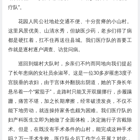
疗队”。
花园人民公社地处交通不便、十分贫瘠的小山村。
这里风景优美、山清水秀，但缺医少药，老乡们得了病
都是硬扛着，扛不住再送往县城。我们医疗队的首要工
作就是逐村逐户调查、访贫问病。
巡回到烟村大队时，乡亲们不约而同地向我们提起
了长年患病的女社员余淑琴。这是一位30多岁罹患3度子
宫脱垂的农妇，由于宫体外翻脱出阴道，她的下身长年
悬吊着一个“紫茄子”，走路时只能叉开双腿挪行，步履蹒
跚，痛苦不堪，加之长期摩擦，经常破溃发炎，不仅不
能下地劳动，就连操持家务也颇为困难。我们医疗队的
妇产科医生立即为她做了全面体检，决定施行子宫截除
术。但是，在既没有手术条件的山村，能完成这种手术
吗？万一手术失败，医疗队今后工作怎么开展？对此，