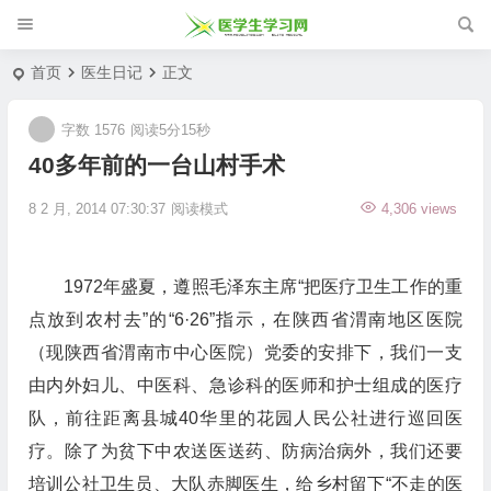
首页
医生日记
正文
字数 1576
阅读5分15秒
40多年前的一台山村手术
8 2 月, 2014 07:30:37
阅读模式
4,306 views
1972年盛夏，遵照毛泽东主席“把医疗卫生工作的重
点放到农村去”的“6·26”指示，在陕西省渭南地区医院
（现陕西省渭南市中心医院）党委的安排下，我们一支
由内外妇儿、中医科、急诊科的医师和护士组成的医疗
队，前往距离县城40华里的花园人民公社进行巡回医
疗。除了为贫下中农送医送药、防病治病外，我们还要
培训公社卫生员、大队赤脚医生，给乡村留下“不走的医