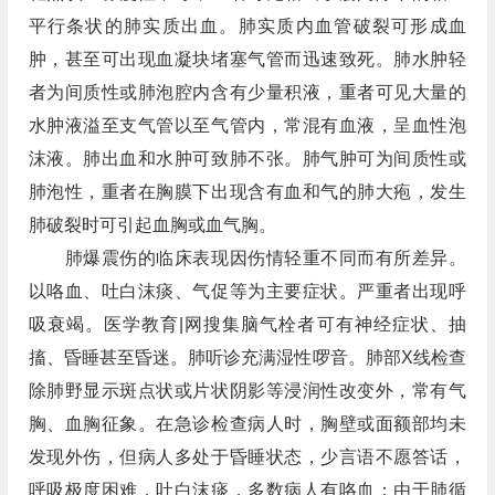
平行条状的肺实质出血。肺实质内血管破裂可形成血
肿，甚至可出现血凝块堵塞气管而迅速致死。肺水肿轻
者为间质性或肺泡腔内含有少量积液，重者可见大量的
水肿液溢至支气管以至气管内，常混有血液，呈血性泡
沫液。肺出血和水肿可致肺不张。肺气肿可为间质性或
肺泡性，重者在胸膜下出现含有血和气的肺大疱，发生
肺破裂时可引起血胸或血气胸。
肺爆震伤的临床表现因伤情轻重不同而有所差异。
以咯血、吐白沫痰、气促等为主要症状。严重者出现呼
吸衰竭。医学教育|网搜集脑气栓者可有神经症状、抽
搐、昏睡甚至昏迷。肺听诊充满湿性啰音。肺部X线检查
除肺野显示斑点状或片状阴影等浸润性改变外，常有气
胸、血胸征象。在急诊检查病人时，胸壁或面额部均未
发现外伤，但病人多处于昏睡状态，少言语不愿答话，
呼吸极度困难，吐白沫痰，多数病人有咯血；由于肺循