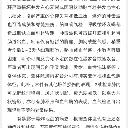
环严重损坏并发右心衰竭或因冠状动脉气栓并发急性心
肌梗死，引起严重的心律失常和低血压；爆炸的冲击波
也可造成脑和脊髓挫伤；脑血管气栓、呼吸循环衰竭都
造成脑缺血而引起昏迷。冲击波也可击破耳膜和引起胃
肠道出血。轻者仅有短暂的胸痛、胸闷或憋气感。稍重
者伤后1～3天内出现咳嗽、咯血或血丝痰，少数有呼吸
困难，听诊可闻及变化不定的散在性湿罗音或捻发音。
严重者可出现明显的呼吸困难、发绀、血性泡沫痰等，
常伴休克。查体除肺内罗音外可有肺实变体征和血气胸
体征。此外，常伴有其他脏器损伤的表现。X线检查肺内
可见肺纹理增粗、斑片状阴影、透光度减低、以至大片
状密影，亦可有肺不张和血气胸的表现。血气检查可出
现轻重不等的异常结果。
有暴露于爆炸地点的病史，根据查体发现有上述各
种症状和体征，应高度怀疑肺爆震伤。病情允许做卧位X