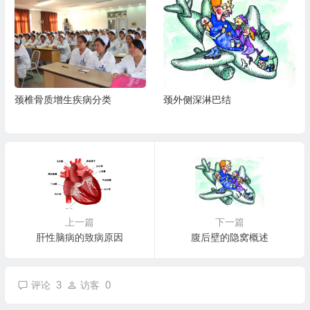
颈椎骨质增生疾病分类
颈外侧深淋巴结
上一篇
下一篇
肝性脑病的致病原因
腹后壁的隐窝概述
3
0
评论
访客