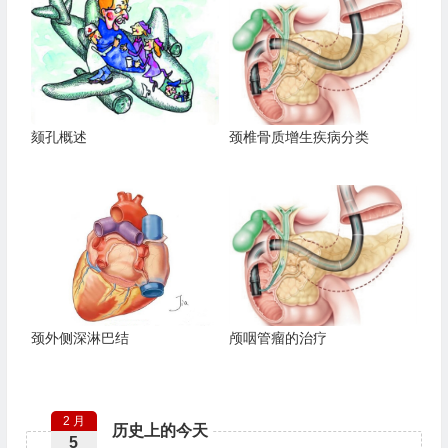
颏孔概述
颈椎骨质增生疾病分类
颈外侧深淋巴结
颅咽管瘤的治疗
2 月
历史上的今天
5