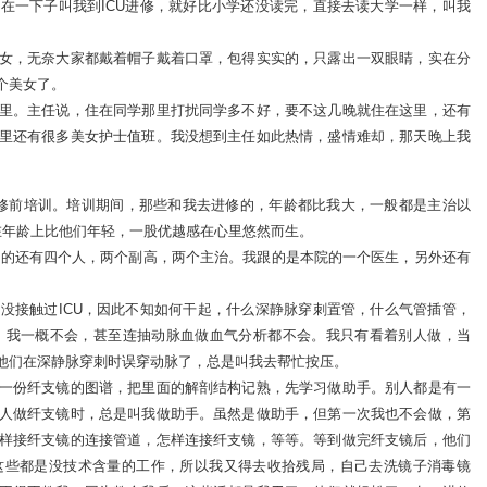
在一下子叫我到ICU进修，就好比小学还没读完，直接去读大学一样，叫我
女，无奈大家都戴着帽子戴着口罩，包得实实的，只露出一双眼睛，实在分
个美女了。
里。主任说，住在同学那里打扰同学多不好，要不这几晚就住在这里，还有
里还有很多美女护士值班。我没想到主任如此热情，盛情难却，那天晚上我
修前培训。培训期间，那些和我去进修的，年龄都比我大，一般都是主治以
在年龄上比他们年轻，一股优越感在心里悠然而生。
进修的还有四个人，两个副高，两个主治。我跟的是本院的一个医生，另外还有
没接触过ICU，因此不知如何干起，什么深静脉穿刺置管，什么气管插管，
等等，我一概不会，甚至连抽动脉血做血气分析都不会。我只有看着别人做，当
他们在深静脉穿刺时误穿动脉了，总是叫我去帮忙按压。
一份纤支镜的图谱，把里面的解剖结构记熟，先学习做助手。别人都是有一
人做纤支镜时，总是叫我做助手。虽然是做助手，但第一次我也不会做，第
样接纤支镜的连接管道，怎样连接纤支镜，等等。等到做完纤支镜后，他们
这些都是没技术含量的工作，所以我又得去收拾残局，自己去洗镜子消毒镜