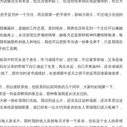
为进修后没有奖金，也没其他补贴了。但这些你来我往我是懂得的，而且大
一把手是另外一个主任，而且那第一把手很牛，影响力很大，不过很少见他到
我佩服的，是她的工作态度。直到现在，我再也没有见到一个主任可以像她
在她身上，从没发现过厌倦的情绪，她每天总是那样精神抖擞情绪饱满，每
我有她那样的收入和地位，我也可以把医学当成一份事业来干，只是我现在
子的工具啊。
前高中时完全是个差生，学习成绩不好，还打架，不过家里有钱，父亲是做
后在父亲的带领下自己做起了生意，风生水起，自己开奥迪A6，还在省城买
就是他了，那些当时读书成绩好，在老师眼中是天之骄子的反而回老家做老师，
方，所以便联系他，也联系到以前同班的几个同学，大家约好相聚一下。
带进一间金碧辉煌的夜总会，那种夜场我是从没去过的。
大家一致欢迎我们光临。我活到这么大，还没见过这种场面，还没享受过这
没来得及细细察看，就已经有一位大约30多岁的女人带领我们进入电梯了，
们每人派名片。那时我的收入虽然每月才拿一千多块，但在这个女人的恭维