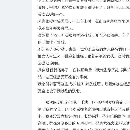
身上乱摸起来，而妹子竟然没有反抗。后来我知道，这
禽兽，平时所说的仁义礼廉全都没有了，只剩下无止境
美女200块一个。
大家都喝得醉熏熏，坐上车上时，我那做生意的同学说
我不知还要去哪里玩。
虽然喝了酒，但我那同学还没醉，开车还很清醒。车子
丽，很让人陶醉。
不知到了多少楼，也是一位40岁左右的女人接待我们
那女人带过来一排穿着性感，化着浓妆的女孩。这时我
还是处 男啊。
具体过程就省略了，自从那晚后，我就告别了处 男时
鸡，这已经是无可改变的事实。
我之所以要写这些找小 姐叫 鸡的经历，是因为这些
完全改变了我以往的观念。
那次叫 鸡，花了我一千块。叫 鸡的时候很兴奋
到了我的父母，他们依然在老家面朝土地背朝天辛苦的
书，我还没曾孝敬过他们，未曾买过一些好吃的给他们
高涨，都在分享各自的叫 鸡心得，只有我在旁边不说