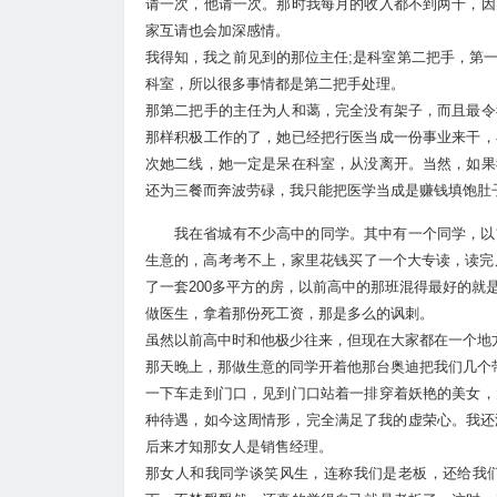
请一次，他请一次。那时我每月的收入都不到两千，因
家互请也会加深感情。
我得知，我之前见到的那位主任;是科室第二把手，第
科室，所以很多事情都是第二把手处理。
那第二把手的主任为人和蔼，完全没有架子，而且最令
那样积极工作的了，她已经把行医当成一份事业来干，
次她二线，她一定是呆在科室，从没离开。当然，如果
还为三餐而奔波劳碌，我只能把医学当成是赚钱填饱肚
我在省城有不少高中的同学。其中有一个同学，以
生意的，高考考不上，家里花钱买了一个大专读，读完
了一套200多平方的房，以前高中的那班混得最好的
做医生，拿着那份死工资，那是多么的讽刺。
虽然以前高中时和他极少往来，但现在大家都在一个地
那天晚上，那做生意的同学开着他那台奥迪把我们几个
一下车走到门口，见到门口站着一排穿着妖艳的美女，
种待遇，如今这周情形，完全满足了我的虚荣心。我还
后来才知那女人是销售经理。
那女人和我同学谈笑风生，连称我们是老板，还给我