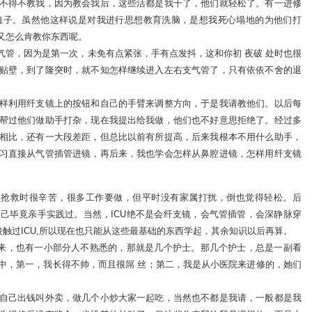
不得不教我，因为教会我后，这些活都是我干了，他们就轻松了。有一进修
镜子。虽然他这样说是对我进行思想教育洗脑，是想我死心塌地的为他们打
又怎么肯教你东西呢。
气管，因为是第一次，未免有点紧张，手有点发抖，这和你初 夜破 处时也很
贴壁，到了隆突时，就不知怎样继续进入左右支气管了，只有依依不舍的退
样利用纤支镜上的按钮和自己的手臂来调整方向，于是我请教他们。以后每
帮过他们做助手打杂，现在我提出给我做，他们也不好意思拒绝了。经过多
相比，还有一大段差距，但总比以前有所提高，后来我根本不用什么助手，
习直接从气管插管进镜，再后来，我也学会怎样从鼻腔进镜，怎样用纤支镜
和抢救时很辛苦，很多工作要做，但平时没有家属打扰，倒也觉得轻松。后
己毕竟亲手实践过。当然，ICU绝不是会纤支镜，会气管插管，会深静脉穿
接触过ICU,所以现在也只能从这些最基础的东西学起，其余知识以后再算。
起来，也有一小部分人不熟悉的，那就是几个护士。那几个护士，总是一副看
中，第一，我长得不帅，而且很屌 丝；第二，我是从小医院来进修的，她们
自己出钱叫外卖，做几个小炒大家一起吃，当然也不都是我请，一般都是我