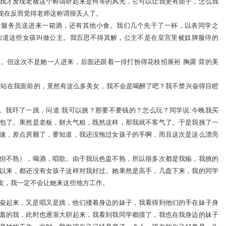
我才发现老板这个称谓听起来是何等的风光，它可以让我更有面子，怎么我
现在反而觉得老师这称谓很丢人了。
后服务员送进来一箱酒，还有其他小食。我们几个先干了一杯，以表同学之
知道这些女孩叫做公主。我百思不得其解，公主不是在皇宫里被奴脾服侍的
。但这次不是她一人进来，后面还跟着一排打扮得花枝招展袒 胸露 背的美
在站在我面前的，竟然有这么多美女，我不会是喝醉了吧？我不禁兴奋得目瞪
吧。我吓了一跳，问道:我可以挑？那要不要钱的？怎么玩？同学说:今晚我买
包了。果然是老板，财大气粗，既然这样，那我就不客气了。于是我挑了一
速，差点房颤了，要知道，我还没拖过女孩子的手啊，而且这次是这么漂亮
但不熟），喝酒，唱歌。由于我玩色盅不熟，所以很多次都是我输，我挑的
以来，都还没有女孩子这样对我好过。她果然是高手，几盘下来，我的同学
友，我一定不会让她来这些地方工作。
奋起来，又是唱又是跳，他们搂着身边的妹子，我看得到他们的手在妹子身
羞的我，此时也逐渐大胆起来，我看到我同学都摸了，我也在我身边的妹子