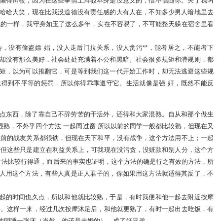
懒得辩驳，因为在这些事情上辩驳本身是没意义的，信不信随你。关于我叫
哈哈大笑，现在比我没道德没有责任感的大有人在，不知多少男人暗地里去
说的一样，我守身如玉了这么多年，实在不容易了，不可能整天躲在宿舍里看
，没有偷盗嫖 娼，没人走后门拉关系，没人贪污**，能者居之，不能者下
却没有那么美好，社会处处充满着不公和黑暗。社会很多规矩和潜规则，都
矩，以为可以推翻它，可是等到我们这一代开始工作时，却无法逃避这些规
得到不平等的惩罚，所以你得乖乖遵守它。生活就像是强 奸，既然不能反
点东西，除了靠自己不辞劳苦的干活外，还得和大家混熟。自从和那个做生
混熟，不外乎四个方法:一起同过窗:所以以前的同学一般都比较熟，但现在又
以前的战友关系都很铁，但现在天下和平，没有战争，这个方法用不上；一起
，但这些只是建立在利益关系上，可我现在没污贪，没赃款和别人分，这个方
个方法比较行得通，而后来的事实也证明，这个方法的确是行之有效的方法，所
人用这个方法，有些人真是正人君子的，你如果用这方法就适得其反了，不
起的时间也久点，所以和他就比较熟，于是，有时我便和他一起去附近按摩
要。这样一来，经过几次按摩沐足后，和他就更熟了，有时一起出去吃饭，有
他同睡一张床（当然，他还是未婚的），成了好兄弟。