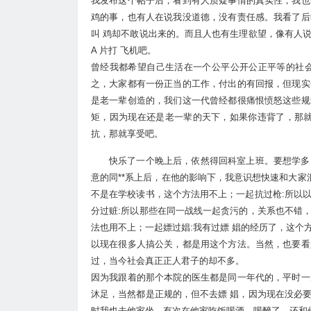
我发布这个帖子后，看到有人质疑事情的真实性，我也
鸡的事，也有人在说我没道德，没有责任感。我看了后
叫 鸡却不敢说出来的。而且人也有生理欲望，像有人
A 片打 飞机吧。
曾经我都希望自己生活在一个公平公开公正平等的社会
之，大家都有一份正当的工作，付出的有回报，但现实
是老一辈创造的，我们这一代曾经都很痛恨愤怒这些规
矩，因为现在还是老一辈的天下，如果你违背了，那就
抗，那就享受吧。
快乐了一个晚上后，依然得回科室上班。要想学多
意的同**系上后，在他的影响下，我意识想快速和大家
不是在学校读书，这个方法用不上；一起抗过枪:所以
分过赃:所以那些在同一战线一起贪污的，关系也不错
法也用不上；一起嫖过娼:我有过嫖 娼的经历了，这
以现在很多人搞公关，都是用这个方法。当然，也要看
过，当今社会真正正人君子的却不多。
因为我跟着的那个本院的医生都是同一年代的，平时一
沐足，当然都是正规的，但不去嫖 娼，因为现在没必
时我也去他家坐，有次在他家吃饭喝酒，喝醉了，还和