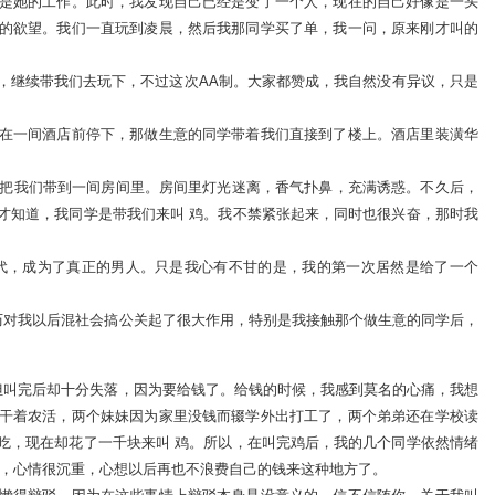
是她的工作。此时，我发现自己已经是变了一个人，现在的自己好像是一头
的欲望。我们一直玩到凌晨，然后我那同学买了单，我一问，原来刚才叫的
，继续带我们去玩下，不过这次AA制。大家都赞成，我自然没有异议，只是
在一间酒店前停下，那做生意的同学带着我们直接到了楼上。酒店里装潢华
，把我们带到一间房间里。房间里灯光迷离，香气扑鼻，充满诱惑。不久后，
才知道，我同学是带我们来叫 鸡。我不禁紧张起来，同时也很兴奋，那时我
代，成为了真正的男人。只是我心有不甘的是，我的第一次居然是给了一个
经历对我以后混社会搞公关起了很大作用，特别是我接触那个做生意的同学后，
，但叫完后却十分失落，因为要给钱了。给钱的时候，我感到莫名的心痛，我想
干着农活，两个妹妹因为家里没钱而辍学外出打工了，两个弟弟还在学校读
吃，现在却花了一千块来叫 鸡。所以，在叫完鸡后，我的几个同学依然情绪
话，心情很沉重，心想以后再也不浪费自己的钱来这种地方了。