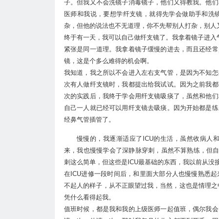
子。但我又不会洗镜子消毒镜子，他们又得教我。他们
医师和我说，要想学纤支镜，就得先学会做助手和洗
杂，但他的说法也不无道理，你不先帮别人打杂，别人
终于有一天，我可以自己做纤支镜了。我拿着镜子进入
紧张是同一道理。我拿着镜子缓慢的进去，而且还经常
镜，这是个多么难得的机会啊。
我知道，我之所以不会进入左右支气管，是因为不知怎
次有人做纤支镜时，我都提出给我试试。因为之前我都
次的实践后，我终于学会用纤支镜吸痰了，虽然和他们
自己一人就已经可以用纤支镜去吸痰。因为开始都是练
经鼻气管插管了。
慢慢的，我逐渐适应了ICU的生活，虽然收病人
来，我也慢慢学会了深静脉穿刺，虽然不算熟练，但自
刺这么简单，但这些是ICU最基础的东西，我以前从没
在ICU进修一段时间后，和里面大部分人也慢慢熟悉
不起人的样子，从不正眼望过我，当然，这也是情理之
凭什么看得起我。
值班时候，都是我和我的上级医师一起值班，偶尔我会