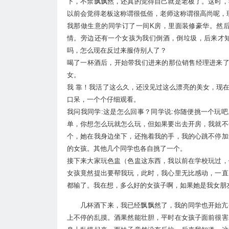
下，不禁飘飘然，还真的觉得自己就是老板了。这时，
以前会觉得老板这称谓很低俗，老师这称谓很高尚呢，
我那做生意的同学订了一间K房，里面装修豪华。然
情。旁边还有一个女孩为我们倒酒，倒垃圾，后来才
吗，怎么现在反过来服侍别人了？
喝了一杯酒后，开始带我们进来的那位销售经理进来了
女。
我 靠！我活了这么久，还没见过这么漂亮的美女，现
口呆，一个个仔细观看。
我问我同学:这是怎么回事？同学说:你随便挑一个玩
单，你想怎么玩就怎么玩，但如果要出去开房，我就不
个，她在我身边坐下，还拖着我的手，我的心跳不停加
的女孩。其他几个同学也各自挑了一个。
接下来大家玩色盅（色盅这东西，我以前在学校玩过，
女孩竟然提出要帮我玩，此时，我心里无比感动，一直
都输了。我在想，多么好的女孩子啊，如果她是我女朋
几杯酒下来，我已经飘飘然了，我的同学也开始亢
上不停的乱摸。酒果然能壮胆，平时在女孩子面前很害