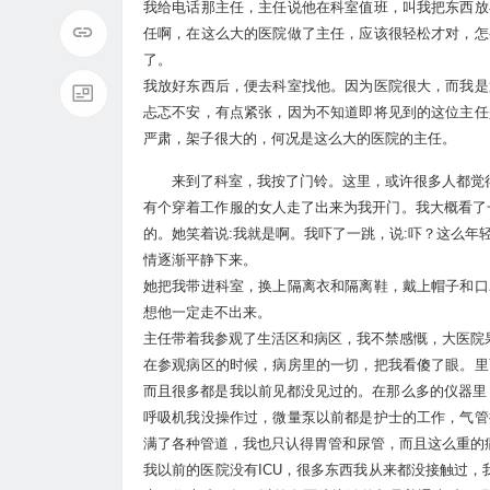
我给电话那主任，主任说他在科室值班，叫我把东西放
任啊，在这么大的医院做了主任，应该很轻松才对，怎
了。
我放好东西后，便去科室找他。因为医院很大，而我是
忐忑不安，有点紧张，因为不知道即将见到的这位主任
严肃，架子很大的，何况是这么大的医院的主任。
来到了科室，我按了门铃。这里，或许很多人都觉
有个穿着工作服的女人走了出来为我开门。我大概看了
的。她笑着说:我就是啊。我吓了一跳，说:吓？这么
情逐渐平静下来。
她把我带进科室，换上隔离衣和隔离鞋，戴上帽子和口
想他一定走不出来。
主任带着我参观了生活区和病区，我不禁感慨，大医院
在参观病区的时候，病房里的一切，把我看傻了眼。里
而且很多都是我以前见都没见过的。在那么多的仪器里
呼吸机我没操作过，微量泵以前都是护士的工作，气管
满了各种管道，我也只认得胃管和尿管，而且这么重的
我以前的医院没有ICU，很多东西我从来都没接触过