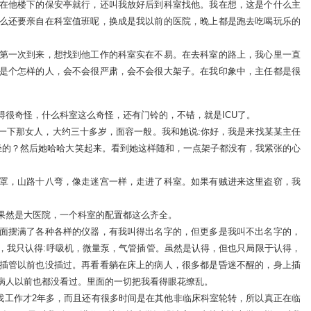
在他楼下的保安亭就行，还叫我放好后到科室找他。我在想，这是个什么主
么还要亲自在科室值班呢，换成是我以前的医院，晚上都是跑去吃喝玩乐的
第一次到来，想找到他工作的科室实在不易。在去科室的路上，我心里一直
是个怎样的人，会不会很严肃，会不会很大架子。在我印象中，主任都是很
得很奇怪，什么科室这么奇怪，还有门铃的，不错，就是ICU了。
一下那女人，大约三十多岁，面容一般。我和她说:你好，我是来找某某主任
年轻的？然后她哈哈大笑起来。看到她这样随和，一点架子都没有，我紧张的心
罩，山路十八弯，像走迷宫一样，走进了科室。如果有贼进来这里盗窃，我
果然是大医院，一个科室的配置都这么齐全。
面摆满了各种各样的仪器，有我叫得出名字的，但更多是我叫不出名字的，
，我只认得:呼吸机，微量泵，气管插管。虽然是认得，但也只局限于认得，
插管以前也没插过。再看看躺在床上的病人，很多都是昏迷不醒的，身上插
病人以前也都没看过。里面的一切把我看得眼花缭乱。
，我工作才2年多，而且还有很多时间是在其他非临床科室轮转，所以真正在临