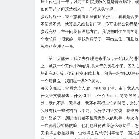
床工作也才一年，以前在医院接触的都是普通病种，现
如何学起？但既然都来了，只得从头学起。
参观过程中，我不忘看看那些值班的护士，看看是否美
不清美不美，就算是凤姐包着口罩，你可能都会觉得是
参观完毕，主任问我有没地方住。我说暂时住在同学那
个老总房，很安静，等找到房子了，再出去住，而且这
就在科室睡了一晚。
第二天醒来，我便去办理进修手续，开始3天的进
上，就我一个工作才2年的乳臭未干的黄毛小子。因为
培训完3天后，便到科室正式上班，和我一起在ICU
一个培训医，我们组一共3个病人。
每天交完班，查看完病人后，便开始干活。由于我从来
什么纤支镜检查，什么CRRT，什么Picco，等等
然，我也不是一无是处，我还有帮得上忙的时候，比如
我只有找一些资料自己学习。我先学习纤支镜。我找来
定年资的了，所以他们都不愿意做别人的助手，每次有
一次都是没经验的嘛。他们也只得教我怎么做助手，怎
又懒得去收拾残局，也懒得去洗镜子消毒镜子，因为