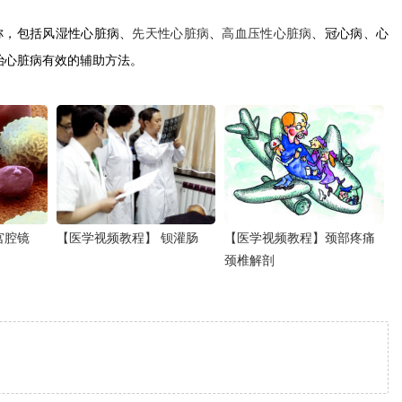
的总称，包括风湿性心脏病、
先天性心脏病
、
高血压性心脏病
、冠心病、心
治心脏病有效的辅助方法。
宫腔镜
【医学视频教程】 钡灌肠
【医学视频教程】颈部疼痛
颈椎解剖