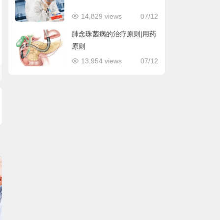
14,829 views
07/12
肺念珠菌病的治疗原则|用药
原则
13,954 views
07/12